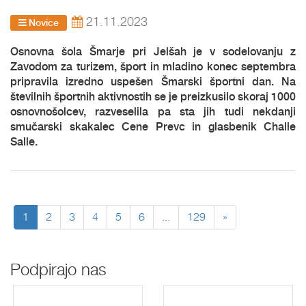
21.11.2023
Novice
Osnovna šola Šmarje pri Jelšah je v sodelovanju z
Zavodom za turizem, šport in mladino konec septembra
pripravila izredno uspešen Šmarski športni dan. Na
številnih športnih aktivnostih se je preizkusilo skoraj 1000
osnovnošolcev, razveselila pa sta jih tudi nekdanji
smučarski skakalec Cene Prevc in glasbenik Challe
Salle.
1
2
3
4
5
6
...
129
»
Podpirajo nas