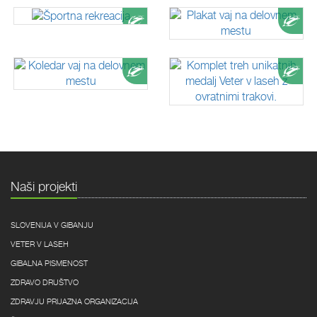
Ponudba
Pon
Ponudba
Pon
Naši projekti
SLOVENIJA V GIBANJU
VETER V LASEH
GIBALNA PISMENOST
ZDRAVO DRUŠTVO
ZDRAVJU PRIJAZNA ORGANIZACIJA