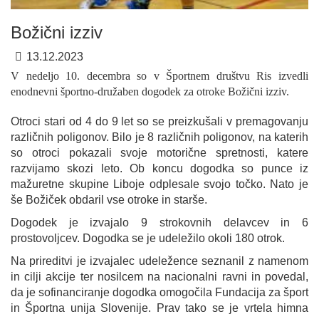
Božični izziv
13.12.2023
V nedeljo 10. decembra so v Športnem društvu Ris izvedli
enodnevni športno-družaben dogodek za otroke Božični izziv.
Otroci stari od 4 do 9 let so se preizkušali v premagovanju
različnih poligonov. Bilo je 8 različnih poligonov, na katerih
so otroci pokazali svoje motorične spretnosti, katere
razvijamo skozi leto. Ob koncu dogodka so punce iz
mažuretne skupine Liboje odplesale svojo točko. Nato je
še Božiček obdaril vse otroke in starše.
Dogodek je izvajalo 9 strokovnih delavcev in 6
prostovoljcev. Dogodka se je udeležilo okoli 180 otrok.
Na prireditvi je izvajalec udeležence seznanil z namenom
in cilji akcije ter nosilcem na nacionalni ravni in povedal,
da je sofinanciranje dogodka omogočila Fundacija za šport
in Športna unija Slovenije. Prav tako se je vrtela himna