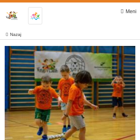
Meni
Nazaj