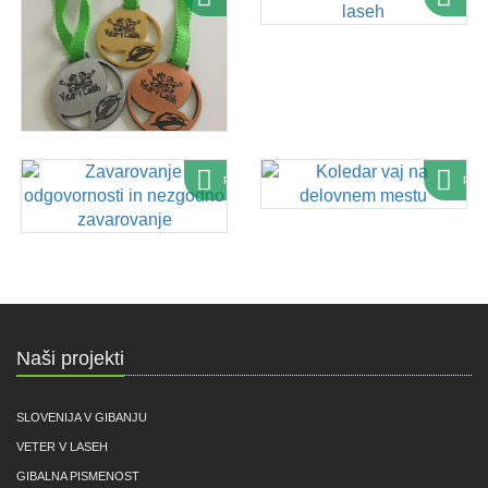
Ponudba
Pon
Naši projekti
SLOVENIJA V GIBANJU
VETER V LASEH
GIBALNA PISMENOST