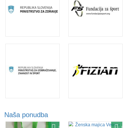
Naša ponudba
Ponudba
Pon